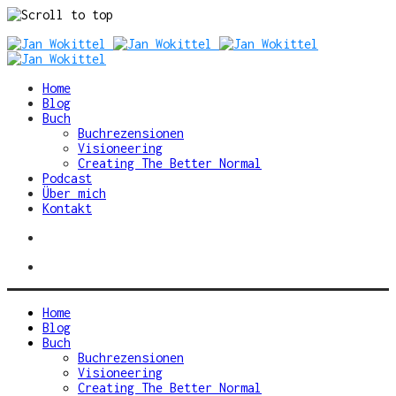
Skip
to
content
Home
Blog
Buch
Buchrezensionen
Visioneering
Creating The Better Normal
Podcast
Über mich
Kontakt
Home
Blog
Buch
Buchrezensionen
Visioneering
Creating The Better Normal