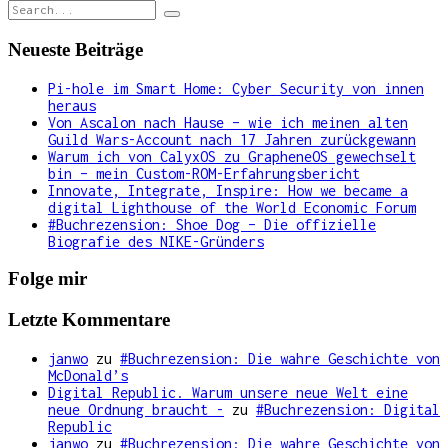
Search
for:
Neueste Beiträge
Pi-hole im Smart Home: Cyber Security von innen
heraus
Von Ascalon nach Hause – wie ich meinen alten
Guild Wars-Account nach 17 Jahren zurückgewann
Warum ich von CalyxOS zu GrapheneOS gewechselt
bin – mein Custom-ROM-Erfahrungsbericht
Innovate, Integrate, Inspire: How we became a
digital Lighthouse of the World Economic Forum
#Buchrezension: Shoe Dog – Die offizielle
Biografie des NIKE-Gründers
Folge mir
Letzte Kommentare
janwo
zu
#Buchrezension: Die wahre Geschichte von
McDonald’s
Digital Republic. Warum unsere neue Welt eine
neue Ordnung braucht -
zu
#Buchrezension: Digital
Republic
janwo
zu
#Buchrezension: Die wahre Geschichte von