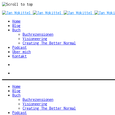
Skip
to
content
Home
Blog
Buch
Buchrezensionen
Visioneering
Creating The Better Normal
Podcast
Über mich
Kontakt
Home
Blog
Buch
Buchrezensionen
Visioneering
Creating The Better Normal
Podcast