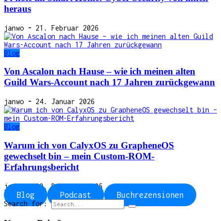
heraus
janwo
-
21. Februar 2026
Blog
Von Ascalon nach Hause – wie ich meinen alten
Guild Wars-Account nach 17 Jahren zurückgewann
janwo
-
24. Januar 2026
Blog
Warum ich von CalyxOS zu GrapheneOS
gewechselt bin – mein Custom-ROM-
Erfahrungsbericht
janwo
-
29. Dezember 2025
Blog
Podcast
Buchrezensionen
Search for: