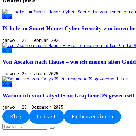
Blog
Pi-hole im Smart Home: Cyber Security von innen he
janwo
-
21. Februar 2026
Blog
Von Ascalon nach Hause – wie ich meinen alten Gui
janwo
-
24. Januar 2026
Blog
Warum ich von CalyxOS zu GrapheneOS gewechselt
janwo
-
29. Dezember 2025
Blog
Podcast
Buchrezensionen
Search
for: