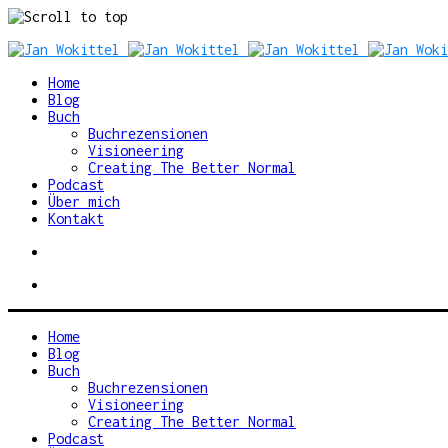
Skip
to
content
Home
Blog
Buch
Buchrezensionen
Visioneering
Creating The Better Normal
Podcast
Über mich
Kontakt
Home
Blog
Buch
Buchrezensionen
Visioneering
Creating The Better Normal
Podcast