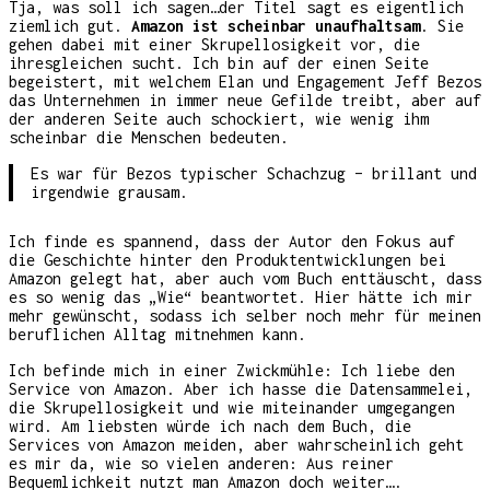
Tja, was soll ich sagen…der Titel sagt es eigentlich
ziemlich gut.
Amazon ist scheinbar unaufhaltsam
. Sie
gehen dabei mit einer Skrupellosigkeit vor, die
ihresgleichen sucht. Ich bin auf der einen Seite
begeistert, mit welchem Elan und Engagement Jeff Bezos
das Unternehmen in immer neue Gefilde treibt, aber auf
der anderen Seite auch schockiert, wie wenig ihm
scheinbar die Menschen bedeuten.
Es war für Bezos typischer Schachzug – brillant und
irgendwie grausam.
Ich finde es spannend, dass der Autor den Fokus auf
die Geschichte hinter den Produktentwicklungen bei
Amazon gelegt hat, aber auch vom Buch enttäuscht, dass
es so wenig das „Wie“ beantwortet. Hier hätte ich mir
mehr gewünscht, sodass ich selber noch mehr für meinen
beruflichen Alltag mitnehmen kann.
Ich befinde mich in einer Zwickmühle: Ich liebe den
Service von Amazon. Aber ich hasse die Datensammelei,
die Skrupellosigkeit und wie miteinander umgegangen
wird. Am liebsten würde ich nach dem Buch, die
Services von Amazon meiden, aber wahrscheinlich geht
es mir da, wie so vielen anderen: Aus reiner
Bequemlichkeit nutzt man Amazon doch weiter….