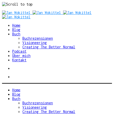
Skip
to
content
Home
Blog
Buch
Buchrezensionen
Visioneering
Creating The Better Normal
Podcast
Über mich
Kontakt
Home
Blog
Buch
Buchrezensionen
Visioneering
Creating The Better Normal