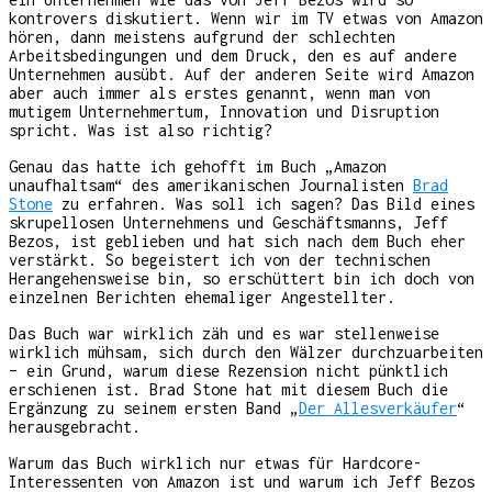
kontrovers diskutiert. Wenn wir im TV etwas von Amazon
hören, dann meistens aufgrund der schlechten
Arbeitsbedingungen und dem Druck, den es auf andere
Unternehmen ausübt. Auf der anderen Seite wird Amazon
aber auch immer als erstes genannt, wenn man von
mutigem Unternehmertum, Innovation und Disruption
spricht. Was ist also richtig?
Genau das hatte ich gehofft im Buch „Amazon
unaufhaltsam“ des amerikanischen Journalisten
Brad
Stone
zu erfahren. Was soll ich sagen? Das Bild eines
skrupellosen Unternehmens und Geschäftsmanns, Jeff
Bezos, ist geblieben und hat sich nach dem Buch eher
verstärkt. So begeistert ich von der technischen
Herangehensweise bin, so erschüttert bin ich doch von
einzelnen Berichten ehemaliger Angestellter.
Das Buch war wirklich zäh und es war stellenweise
wirklich mühsam, sich durch den Wälzer durchzuarbeiten
– ein Grund, warum diese Rezension nicht pünktlich
erschienen ist. Brad Stone hat mit diesem Buch die
Ergänzung zu seinem ersten Band „
Der Allesverkäufer
“
herausgebracht.
Warum das Buch wirklich nur etwas für Hardcore-
Interessenten von Amazon ist und warum ich Jeff Bezos