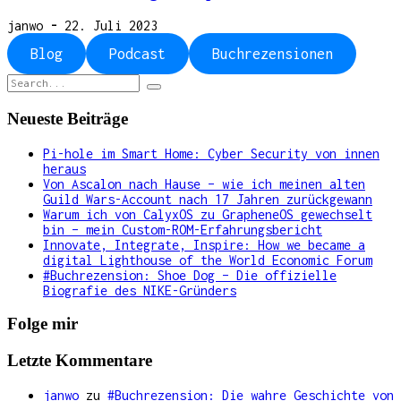
janwo
-
22. Juli 2023
Blog
Podcast
Buchrezensionen
Search
for:
Neueste Beiträge
Pi-hole im Smart Home: Cyber Security von innen
heraus
Von Ascalon nach Hause – wie ich meinen alten
Guild Wars-Account nach 17 Jahren zurückgewann
Warum ich von CalyxOS zu GrapheneOS gewechselt
bin – mein Custom-ROM-Erfahrungsbericht
Innovate, Integrate, Inspire: How we became a
digital Lighthouse of the World Economic Forum
#Buchrezension: Shoe Dog – Die offizielle
Biografie des NIKE-Gründers
Folge mir
Letzte Kommentare
janwo
zu
#Buchrezension: Die wahre Geschichte von