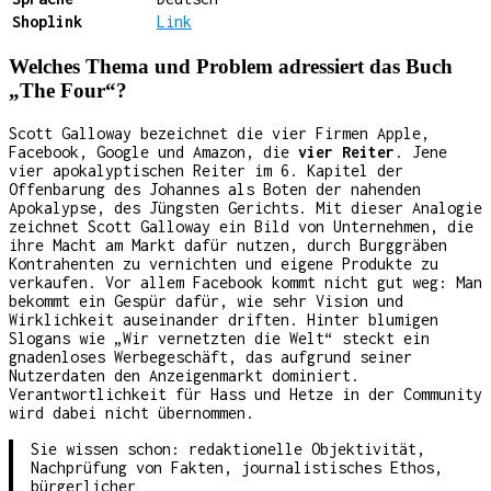
Shoplink
Link
Welches Thema und Problem adressiert das Buch
„The Four“?
Scott Galloway bezeichnet die vier Firmen Apple,
Facebook, Google und Amazon, die
vier Reiter
. Jene
vier apokalyptischen Reiter im 6. Kapitel der
Offenbarung des Johannes als Boten der nahenden
Apokalypse, des Jüngsten Gerichts. Mit dieser Analogie
zeichnet Scott Galloway ein Bild von Unternehmen, die
ihre Macht am Markt dafür nutzen, durch Burggräben
Kontrahenten zu vernichten und eigene Produkte zu
verkaufen. Vor allem Facebook kommt nicht gut weg: Man
bekommt ein Gespür dafür, wie sehr Vision und
Wirklichkeit auseinander driften. Hinter blumigen
Slogans wie „Wir vernetzten die Welt“ steckt ein
gnadenloses Werbegeschäft, das aufgrund seiner
Nutzerdaten den Anzeigenmarkt dominiert.
Verantwortlichkeit für Hass und Hetze in der Community
wird dabei nicht übernommen.
Sie wissen schon: redaktionelle Objektivität,
Nachprüfung von Fakten, journalistisches Ethos,
bürgerlicher