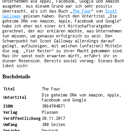
Unternehmen wie Appel, Facebook, Google und Amazon
ausgehen. Aus diesem Grund war ich sehr positiv
überrascht, als ich das Buch „
The Four
“ von
Scott
Galloway
gelesen haben. Durch den Untertitel „Die
geheime DNA von Amazon, Apple, Facebook und Google“
habe ich eher mit einer Art Wirtschaftsratgeber
gerechnet, der mir erklären möchte, was Unternehmen
tun müssen, um genauso erfolgreich zu sein. Den
Schwerpunkt hat Scoot Galloway allerdings darauf
gelegt, aufzuzeigen, mit welchen (unfairen) Mitteln
die sog. „Vier Reiter“ zu ihrer Macht gekommen sind.
Was ihr sonst noch erwarten dürft, erfahrt ihr in
dieser Rezension. Bereits soviel vorweg: Dieses Buch
lohnt sich!
Buchdetails
Titel
The Four
Die geheime DNA von Amazon, Apple,
Untertitel
Facebook und Google
ISBN
3864704871
Verlag
Plassen
Veröffentlichung
20.11.2017
Umfang
300 Seiten
Sprache
Deutsch