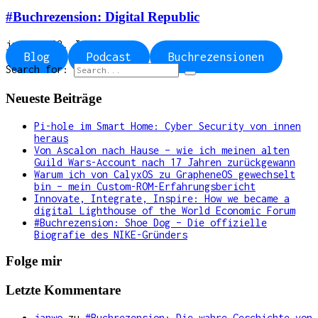
#Buchrezension: Digital Republic
janwo
-
22. Juli 2023
Blog
Podcast
Buchrezensionen
Search for:
Neueste Beiträge
Pi-hole im Smart Home: Cyber Security von innen
heraus
Von Ascalon nach Hause – wie ich meinen alten
Guild Wars-Account nach 17 Jahren zurückgewann
Warum ich von CalyxOS zu GrapheneOS gewechselt
bin – mein Custom-ROM-Erfahrungsbericht
Innovate, Integrate, Inspire: How we became a
digital Lighthouse of the World Economic Forum
#Buchrezension: Shoe Dog – Die offizielle
Biografie des NIKE-Gründers
Folge mir
Letzte Kommentare
janwo
zu
#Buchrezension: Die wahre Geschichte von